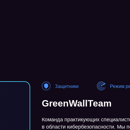
Защитники
Режим р
GreenWallTeam
Команда практикующих специалисто
в области кибербезопасности. Мы 