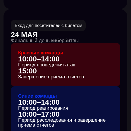
500+
компаний стали устойчивее к кибератакам
благодаря участию их сотрудников в битве
Четыре дня
атак
и
расследований
на реалистичных
копиях ИТ-систем