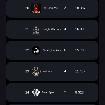
2
20
18 387
Red Team VCS
4
21
16 009
Insight Warriors
6
22
15 700
Omsk_Hackers
4
23
11 407
mimicats
2
24
8 328
SmartApes