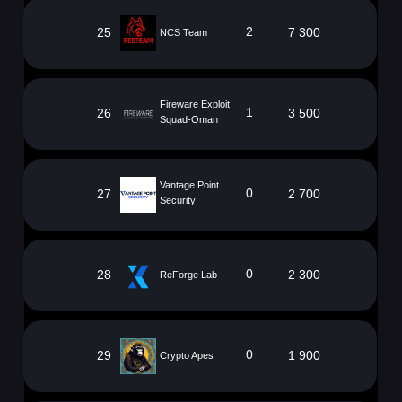
2
25
7 300
NCS Team
Fireware Exploit
1
26
3 500
Squad-Oman
Vantage Point
0
27
2 700
Security
0
28
2 300
ReForge Lab
0
29
1 900
Crypto Apes