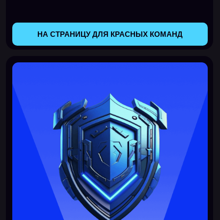
Синие команды
Прием заявок завершен. Если есть вопросы об
участии — напиши нам
blueteam@standoff365.com
НА СТРАНИЦУ ДЛЯ СИНИХ КОМАНД
Победитель
Standoff 15