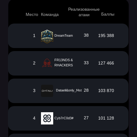
Реализованные
Баллы
Место
Команда
атаки
38
1
195 388
DreamTeam
FR13NDS &
33
2
127 466
RHACKERS
28
3
103 870
Dataeli&only_f4st
27
4
101 128
Cyb7rC0d3#