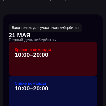
специалистов по кибербезопасности,
в котором за 4 дня можно круто
прокачать свои навыки на
правдоподобных копиях ИТ-систем
и инфраструктур из реальной жизни.
Отбор для
красных
команд
завершен
Присоединяйся
к нашему серверу
, чтобы не
пропустить отбор на следующую кибербитву.