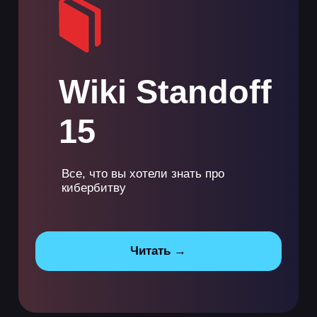
Все, что вы хотели знать про
кибербитву
Читать →
Участвуй
в легендарной
4-дневной
кибербитве