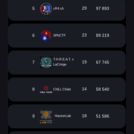
29
5
97 893
cR4.sh
23
6
89 219
SPbCTF
T.H.R.E.A.T. x
19
7
67 745
LaCringe
14
8
58 540
ChiLL Chain
18
9
51 586
HackerLab