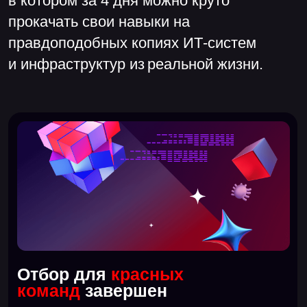
Мы используем настоящие
ПЛК и SCADA-системы
чтобы каждый участник мог качать свои
скилы в условиях, максимально
приближенных к реальным
Что предстоит
ломать
и
защищать