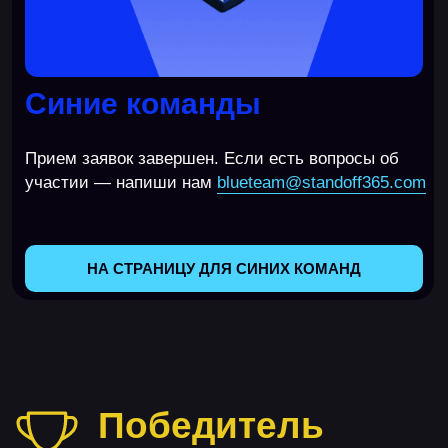
Итоги кибербитвы
Standoff 15
Рейтинг красных