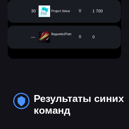
0
30
1 700
Project Sekai
Baguette2Pain
0
—
0
Расписание
кибербитвы
Кибербитва пройдет в Москве,