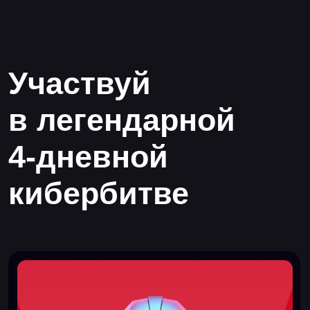
Красные команды
Прием заявок завершен. Если есть вопросы об
участии — напиши нам
redteam@standoff365.com