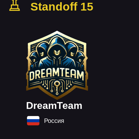
команд
DreamTeam
Россия