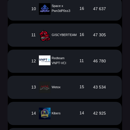
Space x
16
10
47 637
Pwn3dP0ss3
16
11
47 305
GISCYBERTEAM
Redteam
11
12
46 780
VNPT-VCI
15
13
43 534
Wetox
14
14
42 925
Kibers