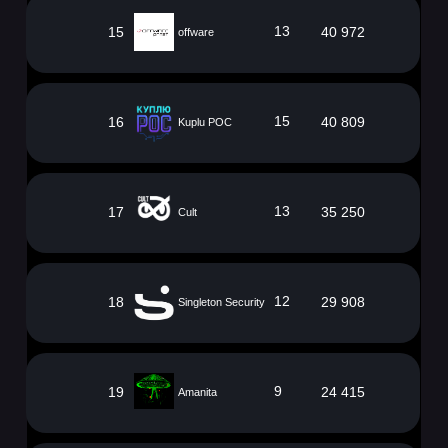
13
15
40 972
offware
15
16
40 809
Kuplu POC
13
17
35 250
Cult
Результаты синих
12
18
29 908
Singleton Security
команд
9
19
24 415
Amanita