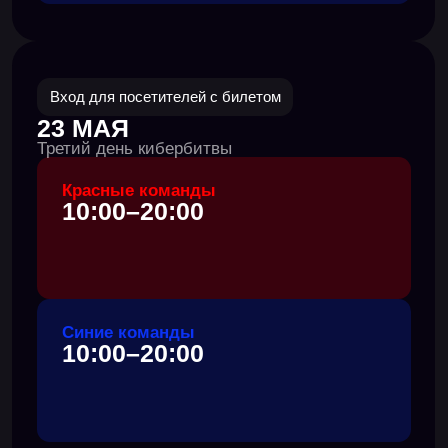
c 2016 года
ежегодно проходит международная
кибербитва Standoff
5000+
экспертов по ИБ со всего мира уже
участвовали в Standoff