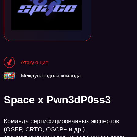
Атакующие
Международная команда
Space x Pwn3dP0ss3
Команда сертифицированных экспертов
(OSEP, CRTO, OSCP+ и др.),
специализирующаяся на задачах red team.
Представляем компетенции Compliance
Control, хоть и не вся команда является
их сотрудниками.