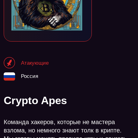
Атакующие
Россия
Crypto Apes
Команда хакеров, которые не мастера
взлома, но немного знают толк в крипте.
Мы готовы менять правила игры и двигать
блокчейн вперёд, не оглядываясь
на прошлое. Наш девиз: «Нафик медведей,
сделаем крипту великой снова!»