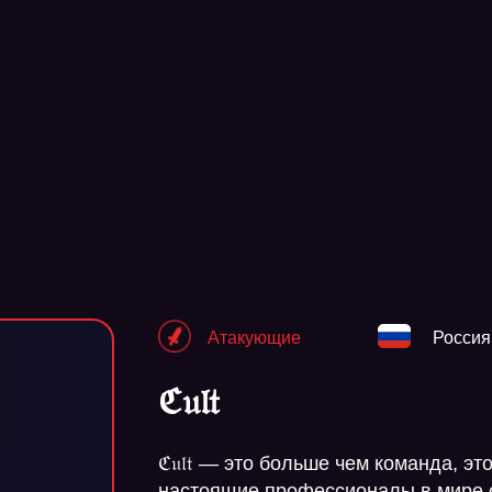
Атакующие
Россия
ℭ𝔲𝔩𝔱
ℭ𝔲𝔩𝔱 — это больше чем команда, э
настоящие профессионалы в мире of